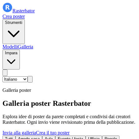
Rasterbator
Crea poster
Strumenti
Modelli
Galleria
Impara
Galleria poster
Galleria poster Rasterbator
Esplora idee di poster da parete completati e condivisi dai creatori
Rasterbator. Ogni invio viene revisionato prima della pubblicazione.
Invia alla galleria
Crea il tuo poster
Tutti
Arredo casa
Aula
Evento / festa
Ufficio
Regalo