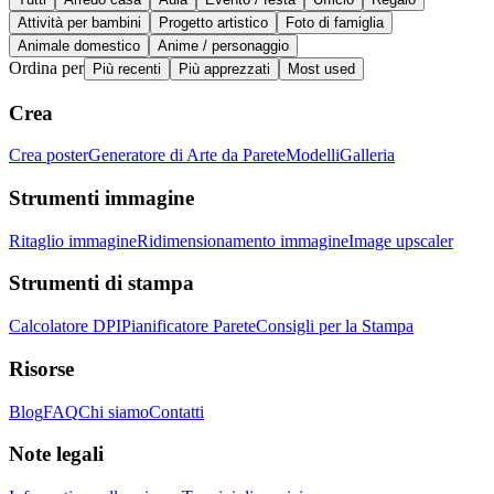
Attività per bambini
Progetto artistico
Foto di famiglia
Animale domestico
Anime / personaggio
Ordina per
Più recenti
Più apprezzati
Most used
Crea
Crea poster
Generatore di Arte da Parete
Modelli
Galleria
Strumenti immagine
Ritaglio immagine
Ridimensionamento immagine
Image upscaler
Strumenti di stampa
Calcolatore DPI
Pianificatore Parete
Consigli per la Stampa
Risorse
Blog
FAQ
Chi siamo
Contatti
Note legali