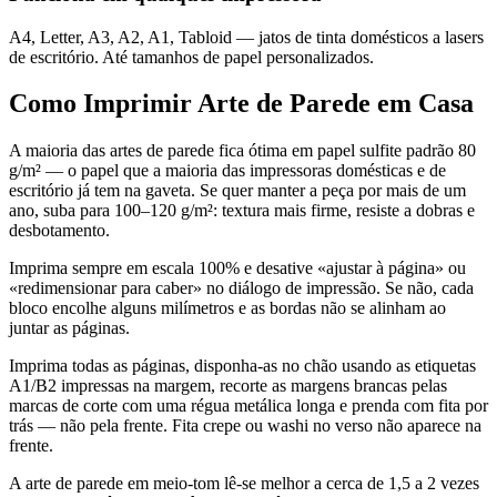
A4, Letter, A3, A2, A1, Tabloid — jatos de tinta domésticos a lasers
de escritório. Até tamanhos de papel personalizados.
Como Imprimir Arte de Parede em Casa
A maioria das artes de parede fica ótima em papel sulfite padrão 80
g/m² — o papel que a maioria das impressoras domésticas e de
escritório já tem na gaveta. Se quer manter a peça por mais de um
ano, suba para 100–120 g/m²: textura mais firme, resiste a dobras e
desbotamento.
Imprima sempre em escala 100% e desative «ajustar à página» ou
«redimensionar para caber» no diálogo de impressão. Se não, cada
bloco encolhe alguns milímetros e as bordas não se alinham ao
juntar as páginas.
Imprima todas as páginas, disponha-as no chão usando as etiquetas
A1/B2 impressas na margem, recorte as margens brancas pelas
marcas de corte com uma régua metálica longa e prenda com fita por
trás — não pela frente. Fita crepe ou washi no verso não aparece na
frente.
A arte de parede em meio-tom lê-se melhor a cerca de 1,5 a 2 vezes